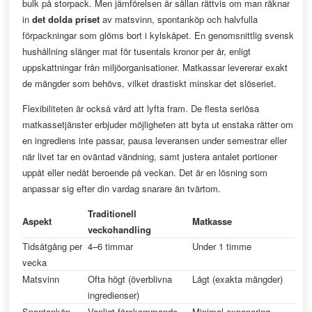
bulk på storpack. Men jämförelsen är sällan rättvis om man räknar
in
det dolda priset
av matsvinn, spontanköp och halvfulla
förpackningar som glöms bort i kylskåpet. En genomsnittlig svensk
hushållning slänger mat för tusentals kronor per år, enligt
uppskattningar från miljöorganisationer. Matkassar levererar exakt
de mängder som behövs, vilket drastiskt minskar det slöseriet.
Flexibiliteten är också värd att lyfta fram. De flesta seriösa
matkassetjänster erbjuder möjligheten att byta ut enstaka rätter om
en ingrediens inte passar, pausa leveransen under semestrar eller
när livet tar en oväntad vändning, samt justera antalet portioner
uppåt eller nedåt beroende på veckan. Det är en lösning som
anpassar sig efter din vardag snarare än tvärtom.
Traditionell
Aspekt
Matkasse
veckohandling
Tidsåtgång per
4–6 timmar
Under 1 timme
vecka
Matsvinn
Ofta högt (överblivna
Lågt (exakta mängder)
ingredienser)
Spontanköp
Vanligt förekommande
Minimal exponering