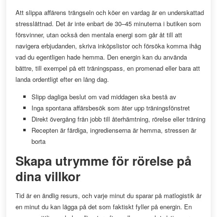
Att slippa affärens trängseln och köer en vardag är en underskattad
stresslättnad. Det är inte enbart de 30–45 minuterna i butiken som
försvinner, utan också den mentala energi som går åt till att
navigera erbjudanden, skriva inköpslistor och försöka komma ihåg
vad du egentligen hade hemma. Den energin kan du använda
bättre, till exempel på ett träningspass, en promenad eller bara att
landa ordentligt efter en lång dag.
Slipp dagliga beslut om vad middagen ska bestå av
Inga spontana affärsbesök som äter upp träningsfönstret
Direkt övergång från jobb till återhämtning, rörelse eller träning
Recepten är färdiga, ingredienserna är hemma, stressen är
borta
Skapa utrymme för rörelse på
dina villkor
Tid är en ändlig resurs, och varje minut du sparar på matlogistik är
en minut du kan lägga på det som faktiskt fyller på energin. En