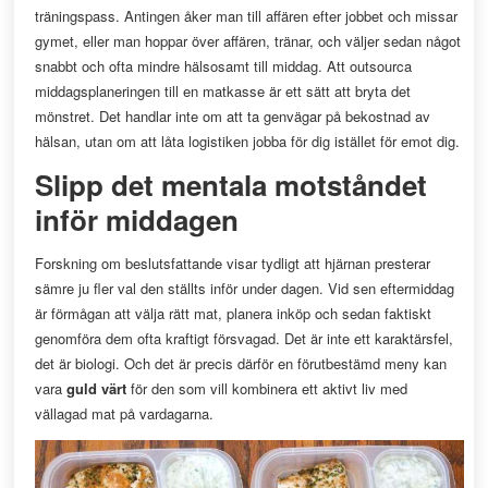
träningspass. Antingen åker man till affären efter jobbet och missar
gymet, eller man hoppar över affären, tränar, och väljer sedan något
snabbt och ofta mindre hälsosamt till middag. Att outsourca
middagsplaneringen till en matkasse är ett sätt att bryta det
mönstret. Det handlar inte om att ta genvägar på bekostnad av
hälsan, utan om att låta logistiken jobba för dig istället för emot dig.
Slipp det mentala motståndet
inför middagen
Forskning om beslutsfattande visar tydligt att hjärnan presterar
sämre ju fler val den ställts inför under dagen. Vid sen eftermiddag
är förmågan att välja rätt mat, planera inköp och sedan faktiskt
genomföra dem ofta kraftigt försvagad. Det är inte ett karaktärsfel,
det är biologi. Och det är precis därför en förutbestämd meny kan
vara
guld värt
för den som vill kombinera ett aktivt liv med
vällagad mat på vardagarna.