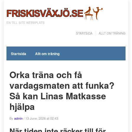
EN TILL SITE WEBBPLATS
STARTSIDA
ALLT OM TRÄNING
Startsida
Allt om träning
Orka träna och få
vardagsmaten att funka?
Så kan Linas Matkasse
hjälpa
By
admin
/
13 June, 2026 at 02:43
När tiden inte räcker till för