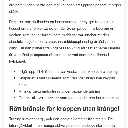
återhämtningen bättre och motivationen att upprepa passet imorgon
stärks.
Den konkreta skillnaden en hemlevererad meny gör för veckans
tidsschema är enkel att se om du räknar på det. Tre leveranser i
veckan som täcker fyra till fem middagar var innebär att den
absoluta majoriteten av veckans middagsplanering är löst på en
gång. Du kan planera träningspassen kring ett fast schema snarare
än att ständigt anpassa rörelsen efter vad som råkar finnas i
kylskåpet.
Frigör upp till 4–6 timmar per vecka från inköp och planering
Skapar ett stabilt schema som träningsrutinen kan byggas
kring
Minskar bakgrundsstress under pågående träning
Ger ork till kvällsrörelser som promenader och lätt stretching
Rätt bränsle för kroppen utan krångel
Träning kräver energi, och den energin kommer från maten. Det
låter självklart, men många aktiva personer underskattar hur stor