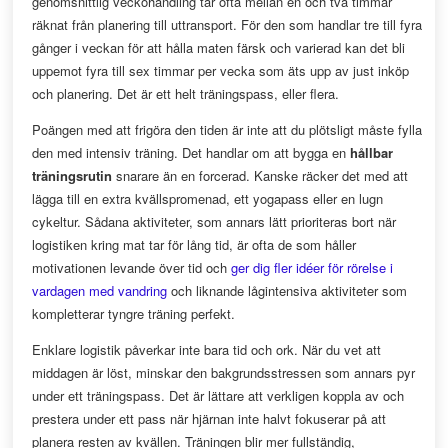
genomsnittlig veckohandling tar ofta mellan en och två timmar
räknat från planering till uttransport. För den som handlar tre till fyra
gånger i veckan för att hålla maten färsk och varierad kan det bli
uppemot fyra till sex timmar per vecka som äts upp av just inköp
och planering. Det är ett helt träningspass, eller flera.
Poängen med att frigöra den tiden är inte att du plötsligt måste fylla
den med intensiv träning. Det handlar om att bygga en
hållbar
träningsrutin
snarare än en forcerad. Kanske räcker det med att
lägga till en extra kvällspromenad, ett yogapass eller en lugn
cykeltur. Sådana aktiviteter, som annars lätt prioriteras bort när
logistiken kring mat tar för lång tid, är ofta de som håller
motivationen levande över tid och
ger dig fler idéer för rörelse i
vardagen med vandring
och liknande lågintensiva aktiviteter som
kompletterar tyngre träning perfekt.
Enklare logistik påverkar inte bara tid och ork. När du vet att
middagen är löst, minskar den bakgrundsstressen som annars pyr
under ett träningspass. Det är lättare att verkligen koppla av och
prestera under ett pass när hjärnan inte halvt fokuserar på att
planera resten av kvällen. Träningen blir mer fullständig,