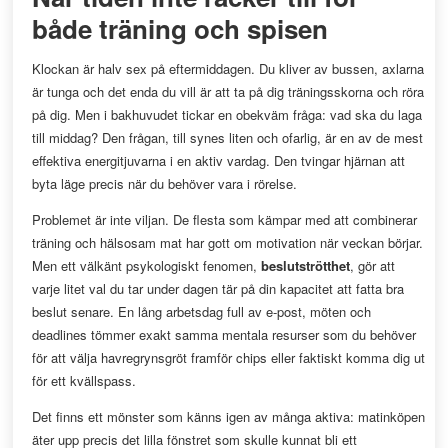
både träning och spisen
Klockan är halv sex på eftermiddagen. Du kliver av bussen, axlarna
är tunga och det enda du vill är att ta på dig träningsskorna och röra
på dig. Men i bakhuvudet tickar en obekväm fråga: vad ska du laga
till middag? Den frågan, till synes liten och ofarlig, är en av de mest
effektiva energitjuvarna i en aktiv vardag. Den tvingar hjärnan att
byta läge precis när du behöver vara i rörelse.
Problemet är inte viljan. De flesta som kämpar med att combinerar
träning och hälsosam mat har gott om motivation när veckan börjar.
Men ett välkänt psykologiskt fenomen,
beslutströtthet
, gör att
varje litet val du tar under dagen tär på din kapacitet att fatta bra
beslut senare. En lång arbetsdag full av e-post, möten och
deadlines tömmer exakt samma mentala resurser som du behöver
för att välja havregrynsgröt framför chips eller faktiskt komma dig ut
för ett kvällspass.
Det finns ett mönster som känns igen av många aktiva: matinköpen
äter upp precis det lilla fönstret som skulle kunnat bli ett