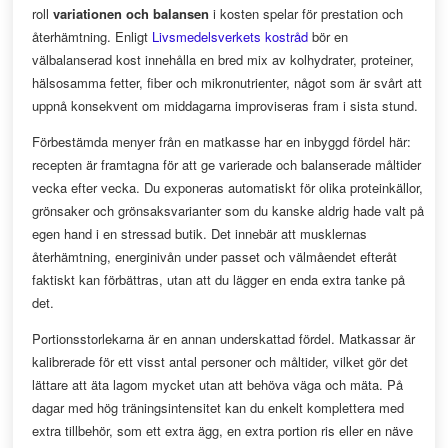
roll
variationen och balansen
i kosten spelar för prestation och
återhämtning. Enligt
Livsmedelsverkets kostråd
bör en
välbalanserad kost innehålla en bred mix av kolhydrater, proteiner,
hälsosamma fetter, fiber och mikronutrienter, något som är svårt att
uppnå konsekvent om middagarna improviseras fram i sista stund.
Förbestämda menyer från en matkasse har en inbyggd fördel här:
recepten är framtagna för att ge varierade och balanserade måltider
vecka efter vecka. Du exponeras automatiskt för olika proteinkällor,
grönsaker och grönsaksvarianter som du kanske aldrig hade valt på
egen hand i en stressad butik. Det innebär att musklernas
återhämtning, energinivån under passet och välmåendet efteråt
faktiskt kan förbättras, utan att du lägger en enda extra tanke på
det.
Portionsstorlekarna är en annan underskattad fördel. Matkassar är
kalibrerade för ett visst antal personer och måltider, vilket gör det
lättare att äta lagom mycket utan att behöva väga och mäta. På
dagar med hög träningsintensitet kan du enkelt komplettera med
extra tillbehör, som ett extra ägg, en extra portion ris eller en näve