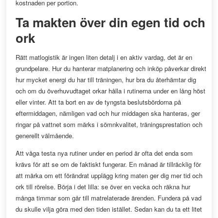
kostnaden per portion.
Ta makten över din egen tid och
ork
Rätt matlogistik är ingen liten detalj i en aktiv vardag, det är en
grundpelare. Hur du hanterar matplanering och inköp påverkar direkt
hur mycket energi du har till träningen, hur bra du återhämtar dig
och om du överhuvudtaget orkar hålla i rutinerna under en lång höst
eller vinter. Att ta bort en av de tyngsta beslutsbördorna på
eftermiddagen, nämligen vad och hur middagen ska hanteras, ger
ringar på vattnet som märks i sömnkvalitet, träningsprestation och
generellt välmående.
Att våga testa nya rutiner under en period är ofta det enda som
krävs för att se om de faktiskt fungerar. En månad är tillräcklig för
att märka om ett förändrat upplägg kring maten ger dig mer tid och
ork till rörelse. Börja i det lilla: se över en vecka och räkna hur
många timmar som går till matrelaterade ärenden. Fundera på vad
du skulle vilja göra med den tiden istället. Sedan kan du ta ett litet