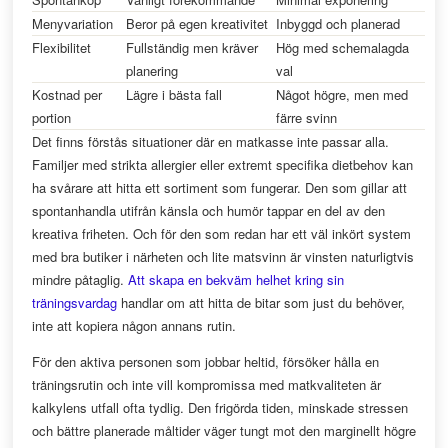
Menyvariation
Beror på egen kreativitet
Inbyggd och planerad
Flexibilitet
Fullständig men kräver
Hög med schemalagda
planering
val
Kostnad per
Lägre i bästa fall
Något högre, men med
portion
färre svinn
Det finns förstås situationer där en matkasse inte passar alla.
Familjer med strikta allergier eller extremt specifika dietbehov kan
ha svårare att hitta ett sortiment som fungerar. Den som gillar att
spontanhandla utifrån känsla och humör tappar en del av den
kreativa friheten. Och för den som redan har ett väl inkört system
med bra butiker i närheten och lite matsvinn är vinsten naturligtvis
mindre påtaglig.
Att skapa en bekväm helhet kring sin
träningsvardag
handlar om att hitta de bitar som just du behöver,
inte att kopiera någon annans rutin.
För den aktiva personen som jobbar heltid, försöker hålla en
träningsrutin och inte vill kompromissa med matkvaliteten är
kalkylens utfall ofta tydlig. Den frigörda tiden, minskade stressen
och bättre planerade måltider väger tungt mot den marginellt högre